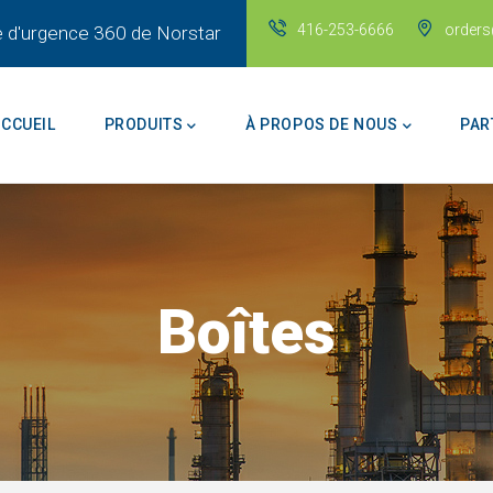
416-253-6666
order
ance d'urgence 360 de Norstar
in
vigation
CCUEIL
PRODUITS
À PROPOS DE NOUS
PAR
Boîtes