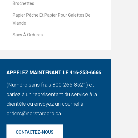
Brochettes
Papier Pêche Et Papier Pour Galettes De
Viande
Sacs À Ordures
APPELEZ MAINTENANT LE 416-253-6666
(Numéro sans frais 800-265-8521) et
parlez à un représentant du service à la
clientèle ou envoyez un courriel à :
orders@norstarcorp.ca
CONTACTEZ-NOUS