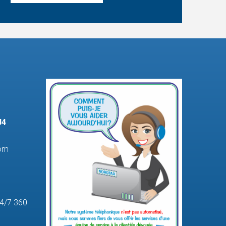
J4
com
24/7 360